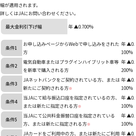
幅が適用されます。
詳しくはJAにお問い合わせください。
最大金利引下げ幅
年 ▲
0.700
%
お申し込みページからWebで申し込みをされた
年
▲
0.
条件1
方
100
%
電気自動車またはプラグインハイブリット車等
年
▲
0.
条件2
を新車で購入される方
200
%
JAネットバンクをご契約されている方、または
年
▲
0.
条件3
新たにご契約される方
100
%
※
当JAにて給与振込口座を指定されているの方、
年
▲
0.
条件4
または新たに指定される方
100
%
※
当JAにて公共料金振替口座を指定されている
年
▲
0.
条件5
方、または新たに指定される方
100
%
※
JAカードをご利用中の方、または新たにご利用
年
▲
0.