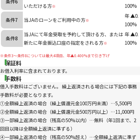
条件6
いただける方
100
%
※
年
▲
0.
条件7
当JAのローンをご利用中の方
※
100
%
当JAにて年金受取を予約して頂ける方、または
年
▲
0.
条件8
新たに年金振込口座の指定をされる方
100
%
※
※条件3～条件8については最大4項目、年▲0.400%まで引き下げ
保証料
お借入利率に含まれております。
手数料
借入手数料はございません。 繰上返済される場合には下記の事務
手数料が必要となります。
①全額繰上返済の場合（繰上償還元金100万円未満）…5,500円
②全額繰上返済の場合（繰上償還元金500万円以上）…11,000円
③一部繰上返済の場合（残高の50%以内）…無料（年1回まで、2
回目以降は全額繰上返済に準ずる）
④一部繰上返済の場合（残高の50%超え）…全額繰上返済に準ず