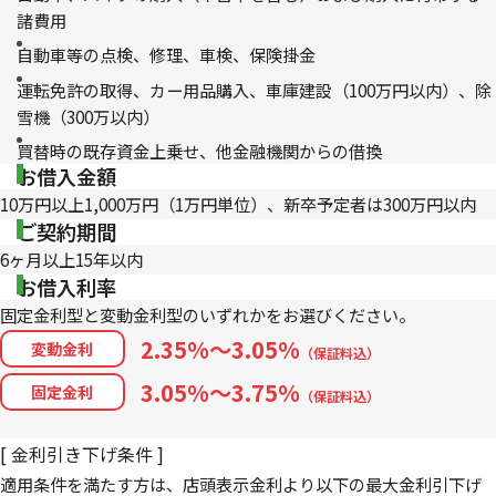
諸費用
自動車等の点検、修理、車検、保険掛金
運転免許の取得、カー用品購入、車庫建設（100万円以内）、除
雪機（300万以内）
買替時の既存資金上乗せ、他金融機関からの借換
お借入金額
10万円以上1,000万円（1万円単位）、新卒予定者は300万円以内
ご契約期間
6ヶ月以上15年以内
お借入利率
固定金利型と変動金利型のいずれかをお選びください。
2.35%～3.05%
変動金利
（保証料込）
3.05%～3.75%
固定金利
（保証料込）
[ 金利引き下げ条件 ]
適用条件を満たす方は、店頭表示金利より以下の最大金利引下げ