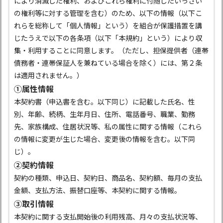
により消滅した権利、およびこれら権利に付随したいっさい
の権利等に対する管理を含む）のため、以下の情報（以下こ
れらを総称して「個人情報」という）を組合が保護措置を講
じたうえで以下の各条項（以下「本規約」という）により収
集・利用することに同意します。（ただし、担保提供者（連帯
債務者・連帯保証人を兼ねている場合を除く）には、第２条
は適用されません。）
①属性情報
本契約書（申込書を含む。以下同じ）に記載した氏名、性
別、年齢、続柄、生年月日、住所、電話番号、職業、勤務
先、家族構成、住居状況等、私の属性に関する情報（これら
の情報に変更が生じた場合、変更後の情報を含む。以下同
じ）。
②契約情報
契約の種類、申込日、契約日、商品名、契約額、毎月の支払
金額、支払方法、振替口座等、本契約に関する情報。
③取引情報
本契約に関する支払開始後の利用残高、月々の支払状況等、