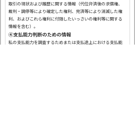
取引の現状および履歴に関する情報（代位弁済後の求償権、
裁判・調停等により確定した権利、完済等により消滅した権
利、およびこれら権利に付随したいっさいの権利等に関する
情報を含む）。
④支払能力判断のための情報
私の支払能力を調査するためまたは支払途上における支払能
力を調査するため、私が申告した私の資産、負債、収入、支
出、事業の計画・実績および第９条に掲げる共同利用する者
（組合を含む）との取引状況。
⑤本人確認のための情報
本契約に関する取引に必要な、本人・資格の確認の提示等を
受けた運転免許証、パスポート、住民票の写しまたは記載事
項証明書等により得た本人・資格確認のための情報（センシ
ティブ情報を除く）。
第２条 個人信用情報機関への利用・登録
（1）私は、組合が加盟する個人信用情報機関および同機関と
提携する個人信用情報機関に私の個人情報（当該各機関の加
盟会員によって登録される契約内容、返済状況等の情報のほ