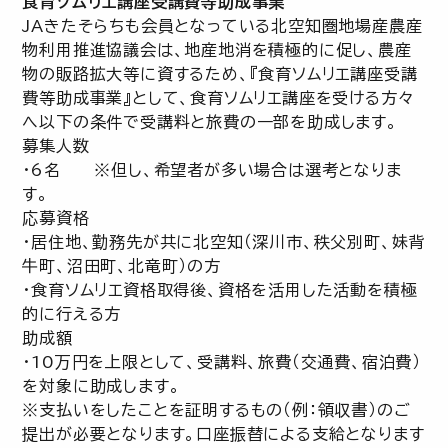
食育ソムリエ講座受講費等助成事業
JAきたそらちも会員となっている北空知圏地場産農産
物利用推進協議会は、地産地消を積極的に促し、農産
物の販路拡大等に資するため、『食育ソムリエ講座受講
費等助成事業』として、食育ソムリエ講座を受ける方々
へ以下の条件で受講料と旅費の一部を助成します。
募集人数
・6名 ※但し、希望者が多い場合は選考となりま
す。
応募資格
・居住地、勤務先が共に北空知（深川市、秩父別町、妹背
牛町、沼田町、北竜町）の方
・食育ソムリエ資格取得後、資格を活用した活動を積極
的に行える方
助成額
・10万円を上限として、受講料、旅費（交通費、宿泊費）
を対象に助成します。
※支払いをしたことを証明するもの（例：領収書）のご
提出が必要となります。口座振替による支給となります