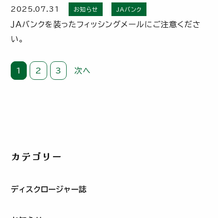
2025.07.31
お知らせ
JAバンク
ＪＡバンクを装ったフィッシングメールにご注意くださ
い。
投
1
2
3
次へ
稿
の
ペ
ー
ジ
カテゴリー
送
り
ディスクロージャー誌