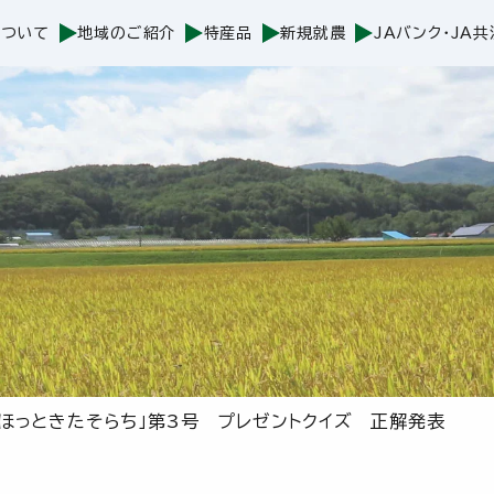
について
地域のご紹介
特産品
新規就農
JAバンク・JA共
「ほっときたそらち」第3号 プレゼントクイズ 正解発表