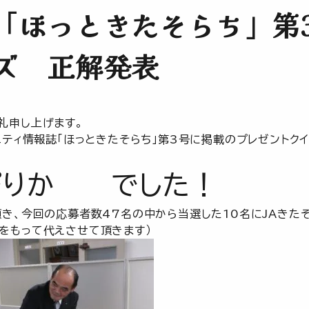
「ほっときたそらち」第
ズ 正解発表
礼申し上げます。
ニティ情報誌「ほっときたそらち」第3号に掲載のプレゼントク
ぴりか でした！
頂き、今回の応募者数47名の中から当選した10名にJAきた
をもって代えさせて頂きます）