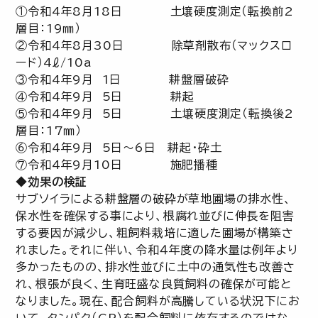
①令和4年8月18日 土壌硬度測定（転換前2
層目：19㎜）
②令和4年8月30日 除草剤散布（マックスロ
ード）4ℓ/10a
③令和4年9月 1日 耕盤層破砕
④令和4年9月 5日 耕起
⑤令和4年9月 5日 土壌硬度測定（転換後2
層目：17㎜）
⑥令和4年9月 5日～6日 耕起・砕土
⑦令和4年9月10日 施肥播種
◆効果の検証
サブソイラによる耕盤層の破砕が草地圃場の排水性、
保水性を確保する事により、根腐れ並びに伸長を阻害
する要因が減少し、粗飼料栽培に適した圃場が構築さ
れました。それに伴い、令和４年度の降水量は例年より
多かったものの、排水性並びに土中の通気性も改善さ
れ、根張が良く、生育旺盛な良質飼料の確保が可能と
なりました。現在、配合飼料が高騰している状況下にお