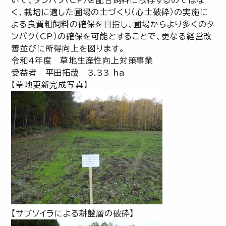
いて、タンパク（CP）を配合飼料に依存するのではな
く、栽培に適した圃場の土づくり（心土破砕）の実施に
よる良質粗飼料の確保を目指し、圃場からより多くのタ
ンパク（CP）の確保を可能とすることで、更なる経営改
善並びに所得向上を図ります。
令和4年度 草地生産性向上対策事業
受益者 平田拓哉 3.33 ha
【草地更新完成写真】
【サブソイラによる耕盤層の破砕】