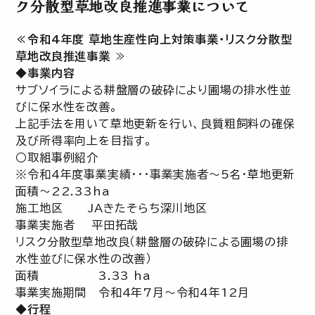
ク分散型草地改良推進事業について
≪令和4年度 草地生産性向上対策事業・リスク分散型
草地改良推進事業
≫
◆事業内容
サブソイラによる耕盤層の破砕により圃場の排水性並
びに保水性を改善。
上記手法を用いて草地更新を行い、良質粗飼料の確保
及び所得率向上を目指す。
○取組事例紹介
※令和4年度事業実績・・・事業実施者～5名・草地更新
面積～22.33ha
施工地区 JAきたそらち深川地区
事業実施者 平田拓哉
リスク分散型草地改良（耕盤層の破砕による圃場の排
水性並びに保水性の改善）
面積 3.33 ha
事業実施期間 令和4年7月～令和4年12月
◆行程