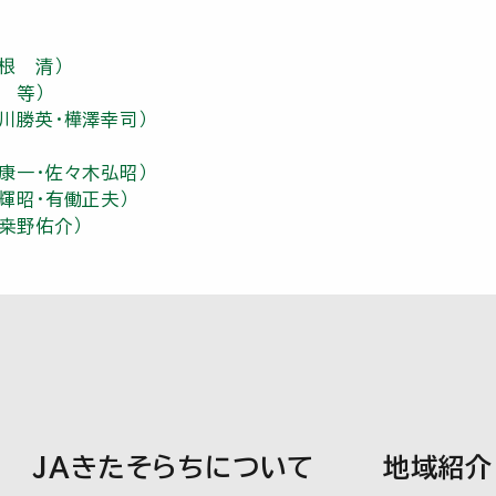
根 清）
 等）
川勝英・樺澤幸司）
康一・佐々木弘昭）
輝昭・有働正夫）
桒野佑介）
JAきたそらちについて
地域紹介