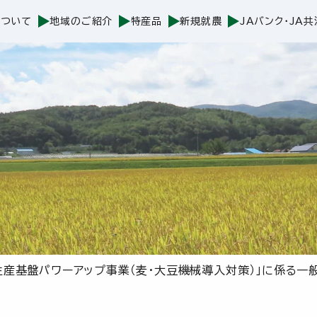
について
地域のご紹介
特産品
新規就農
JAバンク・JA共
生産基盤パワーアップ事業（麦・大豆機械導入対策）」に係る