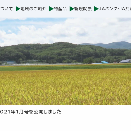
について
地域のご紹介
特産品
新規就農
JAバンク・JA共
021年1月号を公開しました