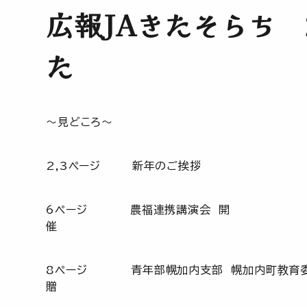
広報JAきたそらち 
た
～見どころ～
2,3ページ
6ページ 農福連携講演会 開
8ページ 青年部幌加内支部 幌加内町教育委